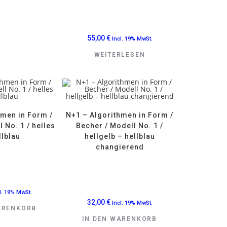
55,00
€
Incl. 19% MwSt.
WEITERLESEN
hmen in Form /
N+1 – Algorithmen in Form /
 No. 1 / helles
Becher / Modell No. 1 /
llblau
hellgelb – hellblau
changierend
l. 19% MwSt.
32,00
€
Incl. 19% MwSt.
ARENKORB
IN DEN WARENKORB