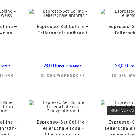
olline –
Espresso-Set Colline –
Espresso-Se
 weiss
Tellerschale anthrazit
Tellersc
23,00
€
23,00
€
% MwSt.
Incl. 19% MwSt.
Inc
NKORB
IN DEN WARENKORB
IN DEN W
NICHT VORRÄT
olline –
Espresso-Set Colline –
Espresso-Se
thrazit-
Tellerschale rosa –
Tellerschale
rand
Glanzplatinrand
innen glan