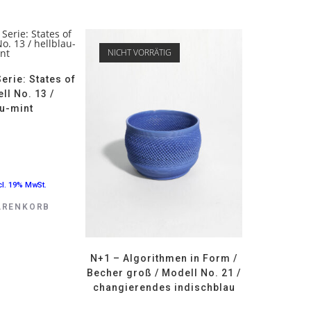
NICHT VORRÄTIG
erie: States of
ll No. 13 /
au-mint
cl. 19% MwSt.
ARENKORB
N+1 – Algorithmen in Form /
Becher groß / Modell No. 21 /
changierendes indischblau