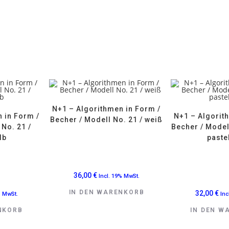
N+1 – Algorithmen in Form /
 in Form /
N+1 – Algorit
Becher / Modell No. 21 / weiß
 No. 21 /
Becher / Modell
lb
paste
36,00
€
Incl. 19% MwSt.
IN DEN WARENKORB
32,00
€
% MwSt.
Inc
NKORB
IN DEN W