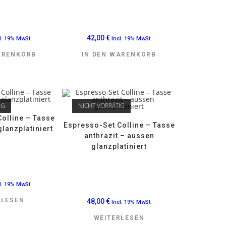
42,00
€
l. 19% MwSt.
Incl. 19% MwSt.
ARENKORB
IN DEN WARENKORB
IG
NICHT VORRÄTIG
olline – Tasse
Espresso-Set Colline – Tasse
lanzplatiniert
anthrazit – aussen
glanzplatiniert
l. 19% MwSt.
RLESEN
48,00
€
Incl. 19% MwSt.
WEITERLESEN