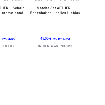
THER – Schale
Matcha Set AETHER –
– creme-sand
Besenhalter – helles lilablau
45,00
€
l. 19% MwSt.
Incl. 19% MwSt.
ARENKORB
IN DEN WARENKORB