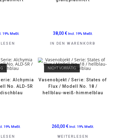
38,00
€
l. 19% MwSt.
Incl. 19% MwSt.
RLESEN
IN DEN WARENKORB
IG
NICHT VORRÄTIG
Serie: Alchymia
Vasenobjekt / Serie: States of
dell No. ALD-5R
Flux / Modell No. 18 /
ndischblau
hellblau-weiß-himmelblau
260,00
€
cl. 19% MwSt.
Incl. 19% MwSt.
RLESEN
WEITERLESEN