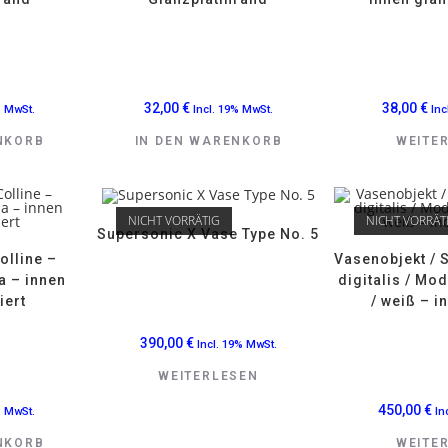
32,00
€
38,00
€
% MwSt.
Incl. 19% MwSt.
Inc
NKORB
IN DEN WARENKORB
WEITE
NICHT VORRÄTIG
NICHT VORRÄT
Supersonic X Vase Type No. 5
olline –
Vasenobjekt / 
a – innen
digitalis / Mo
iert
/ weiß – i
390,00
€
Incl. 19% MwSt.
WEITERLESEN
450,00
€
% MwSt.
In
NKORB
WEITE