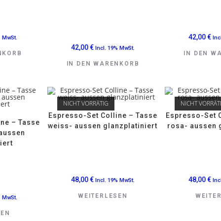
42,00
€
% MwSt.
Inc
42,00
€
Incl. 19% MwSt.
NKORB
IN DEN W
IN DEN WARENKORB
NICHT VORRÄTIG
NICHT VORRÄT
Espresso-Set Colline – Tasse
Espresso-Set C
ine – Tasse
weiss- aussen glanzplatiniert
rosa- aussen g
 aussen
iert
48,00
€
48,00
€
Incl. 19% MwSt.
Inc
WEITERLESEN
WEITE
% MwSt.
SEN