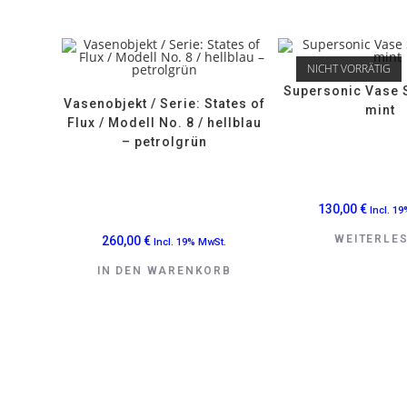
NICHT VORRÄTIG
Supersonic Vase 
Vasenobjekt / Serie: States of
mint
Flux / Modell No. 8 / hellblau
– petrolgrün
130,00
€
Incl. 1
WEITERLE
260,00
€
Incl. 19% MwSt.
IN DEN WARENKORB