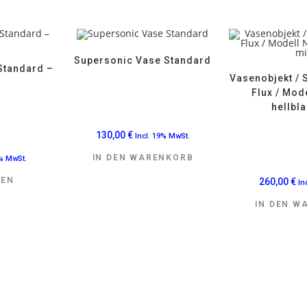
Supersonic Vase Standard
Standard –
Vasenobjekt / S
Flux / Mode
hellbl
130,00
€
Incl. 19% MwSt.
IN DEN WARENKORB
9% MwSt.
SEN
260,00
€
In
IN DEN W