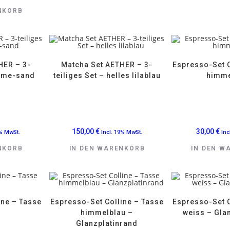
NKORB
HER – 3-
Matcha Set AETHER – 3-
Espresso-Set C
reme-sand
teiliges Set – helles lilablau
himme
150,00
€
30,00
€
9% MwSt.
Incl. 19% MwSt.
Inc
NKORB
IN DEN WARENKORB
IN DEN W
ine – Tasse
Espresso-Set Colline – Tasse
Espresso-Set C
himmelblau –
weiss – Gla
Glanzplatinrand