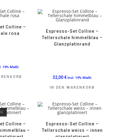
t Colline –
Espresso-Set Colline –
hale rosa
Tellerschale himmelblau –
Glanzplatinrand
l. 19% MwSt.
ARENKORB
32,00
€
Incl. 19% MwSt.
IN DEN WARENKORB
IG
t Colline –
Espresso-Set Colline –
 himmelblau –
Tellerschale weiss – innen
zplatiniert
glanzplatiniert