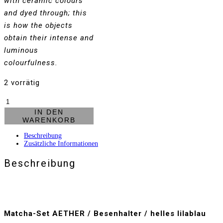
with ceramic colours
and dyed through; this
is how the objects
obtain their intense and
luminous
colourfulness.
2 vorrätig
Matcha
Set
IN DEN
AETHER
WARENKORB
-
Besenhalter
Beschreibung
-
Zusätzliche Informationen
helles
lilablau
Beschreibung
Menge
Matcha-Set AETHER / Besenhalter / helles lilablau