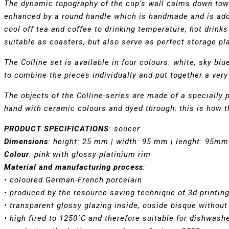
The dynamic topography of the cup’s wall calms down towar
enhanced by a round handle which is handmade and is added
cool off tea and coffee to drinking temperature, hot drinks
suitable as coasters, but also serve as perfect storage pla
The Colline set is available in four colours: white, sky blu
to combine the pieces individually and put together a very
The objects of the Colline-series are made of a specially
hand with ceramic colours and dyed through; this is how t
PRODUCT SPECIFICATIONS
:
soucer
Dimensions
: height: 25
mm | width: 95
mm
| lenght: 95mm
Colour
: pink with glossy platinium rim
Material and manufacturing process
:
•
coloured German-French porcelain
•
produced by the resource-saving technique of 3d-printin
•
transparent glossy glazing inside, ouside bisque without
•
high fired to 1250°C and therefore suitable for dishwash