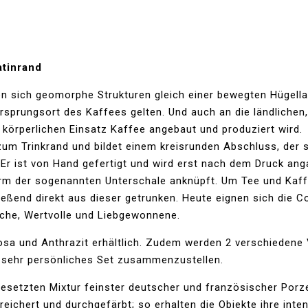
atinrand
n sich geomorphe Strukturen gleich einer bewegten Hügella
 Ursprungsort des Kaffees gelten. Und auch an die ländliche
örperlichen Einsatz Kaffee angebaut und produziert wird.
m Trinkrand und bildet einem kreisrunden Abschluss, der si
r ist von Hand gefertigt und wird erst nach dem Druck angar
Form der sogenannten Unterschale anknüpft. Um Tee und Kaff
eßend direkt aus dieser getrunken. Heute eignen sich die Co
sche, Wertvolle und Liebgewonnene.
Rosa und Anthrazit erhältlich. Zudem werden 2 verschiedene 
ein sehr persönliches Set zusammenzustellen.
ngesetzten Mixtur feinster deutscher und französischer Porz
chert und durchgefärbt; so erhalten die Objekte ihre inten