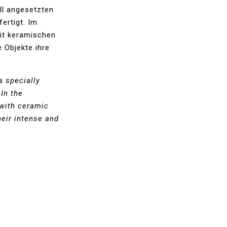
ll angesetzten
ertigt. Im
it keramischen
 Objekte ihre
a specially
In the
with ceramic
heir intense and