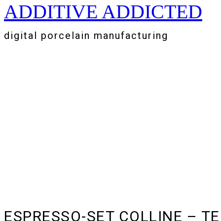
ADDITIVE ADDICTED
Zum
Inhalt
springen
digital porcelain manufacturing
ESPRESSO-SET COLLINE – T