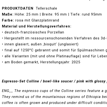
PRODUKTDATEN
Tellerschale
Maße:
Höhe: 25 mm | Breite: 95 mm | Tiefe: rund 95mm
Farbe:
rosa mit Glanzplatinrand
Material und Herstellungsverfahren:
• deutsch-französisches Porzellan
• Hergestellt im ressourcenschonenden Verfahren des 3d
• innen glasiert, außen ‚bisquit‘ (unglasiert)
• final auf 1250°C gebrannt und somit für Spülmaschinen 
• alle Varianten (mit und ohne Platinauflage) sind für Lebe
• am Boden gemarkt, Herstellungsjahr: 2025
Espresso-Set Colline / bowl-like soucer / pink with gloss
ENG__ The espresso cups of the Colline series feature a ge
They remind us of the mountainous regions of Ethiopia bein
coffee is often grown and produced under difficult conditi