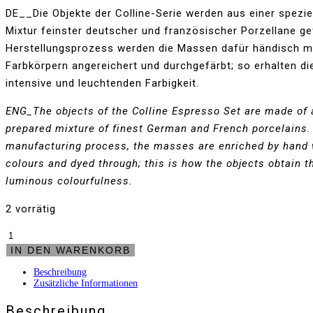
DE__Die Objekte der Colline-Serie werden aus einer spezie
Mixtur feinster deutscher und französischer Porzellane gef
Herstellungsprozess werden die Massen dafür händisch m
Farbkörpern angereichert und durchgefärbt; so erhalten die
intensive und leuchtenden Farbigkeit.
ENG_The objects of the Colline Espresso Set are made of 
prepared mixture of finest German and French porcelains. 
manufacturing process, the masses are enriched by hand 
colours and dyed through; this is how the objects obtain t
luminous colourfulness.
2 vorrätig
Espresso-
Set
IN DEN WARENKORB
Colline
-
Beschreibung
Tellerschale
Zusätzliche Informationen
rosa
-
Beschreibung
Glanzplatinrand