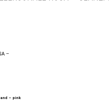
SA –
rand – pink