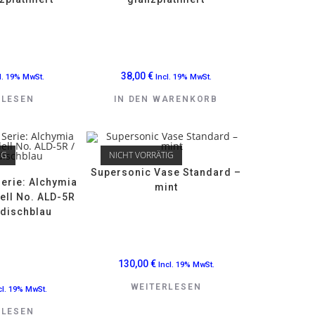
38,00
€
l. 19% MwSt.
Incl. 19% MwSt.
RLESEN
IN DEN WARENKORB
IG
NICHT VORRÄTIG
Supersonic Vase Standard –
Serie: Alchymia
mint
dell No. ALD-5R
ndischblau
130,00
€
Incl. 19% MwSt.
WEITERLESEN
cl. 19% MwSt.
RLESEN