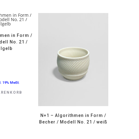
hmen in Form /
ell No. 21 /
llgelb
l. 19% MwSt.
ARENKORB
N+1 – Algorithmen in Form /
Becher / Modell No. 21 / weiß