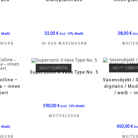
32,00
€
38,00
€
% MwSt.
Incl. 19% MwSt.
Inc
NKORB
IN DEN WARENKORB
WEITE
NICHT VORRÄTIG
NICHT VORRÄT
Supersonic X Vase Type No. 5
olline –
Vasenobjekt / 
a – innen
digitalis / Mo
iert
/ weiß – i
390,00
€
Incl. 19% MwSt.
WEITERLESEN
450,00
€
% MwSt.
In
NKORB
WEITE