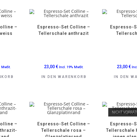
olline –
Espresso-Set Colline –
Espresso-Se
 weiss
Tellerschale anthrazit
Tellersc
23,00
€
23,00
€
% MwSt.
Incl. 19% MwSt.
Inc
NKORB
IN DEN WARENKORB
IN DEN W
NICHT VORRÄT
olline –
Espresso-Set Colline –
Espresso-Se
thrazit-
Tellerschale rosa –
Tellerschale
rand
Glanzplatinrand
innen glan