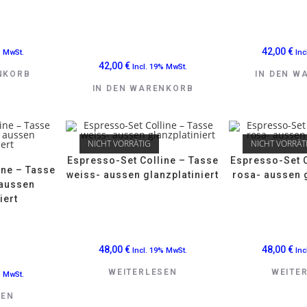
42,00
€
% MwSt.
Inc
42,00
€
Incl. 19% MwSt.
NKORB
IN DEN W
IN DEN WARENKORB
NICHT VORRÄTIG
NICHT VORRÄT
Espresso-Set Colline – Tasse
Espresso-Set C
ine – Tasse
weiss- aussen glanzplatiniert
rosa- aussen g
 aussen
iert
48,00
€
48,00
€
Incl. 19% MwSt.
Inc
WEITERLESEN
WEITE
% MwSt.
SEN