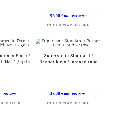
36,00
€
Incl. 19% MwSt.
IN DEN WARENKORB
hmen in Form /
Supersonic Standard /
l No. 1 / gelb
Becher klein / intense rosa
32,00
€
l. 19% MwSt.
Incl. 19% MwSt.
ARENKORB
IN DEN WARENKORB