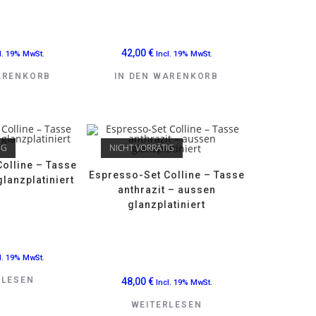
42,00
€
l. 19% MwSt.
Incl. 19% MwSt.
ARENKORB
IN DEN WARENKORB
IG
NICHT VORRÄTIG
olline – Tasse
Espresso-Set Colline – Tasse
lanzplatiniert
anthrazit – aussen
glanzplatiniert
l. 19% MwSt.
RLESEN
48,00
€
Incl. 19% MwSt.
WEITERLESEN