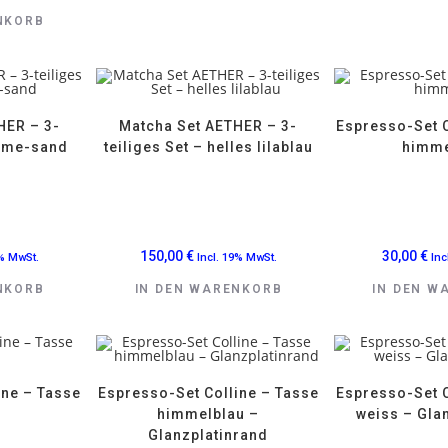
NKORB
HER – 3-
Matcha Set AETHER – 3-
Espresso-Set C
reme-sand
teiliges Set – helles lilablau
himme
150,00
€
30,00
€
9% MwSt.
Incl. 19% MwSt.
Inc
NKORB
IN DEN WARENKORB
IN DEN W
ine – Tasse
Espresso-Set Colline – Tasse
Espresso-Set C
himmelblau –
weiss – Gla
Glanzplatinrand