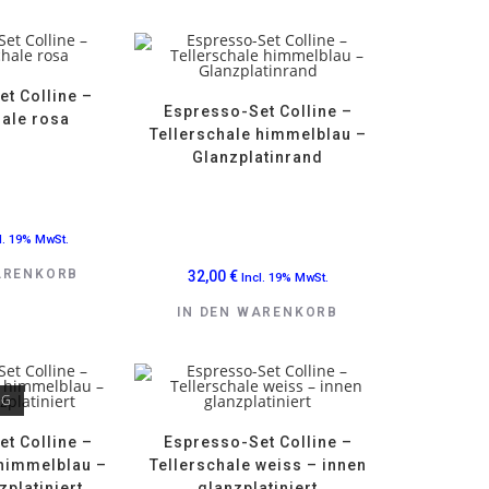
t Colline –
Espresso-Set Colline –
hale rosa
Tellerschale himmelblau –
Glanzplatinrand
l. 19% MwSt.
ARENKORB
32,00
€
Incl. 19% MwSt.
IN DEN WARENKORB
IG
t Colline –
Espresso-Set Colline –
 himmelblau –
Tellerschale weiss – innen
zplatiniert
glanzplatiniert