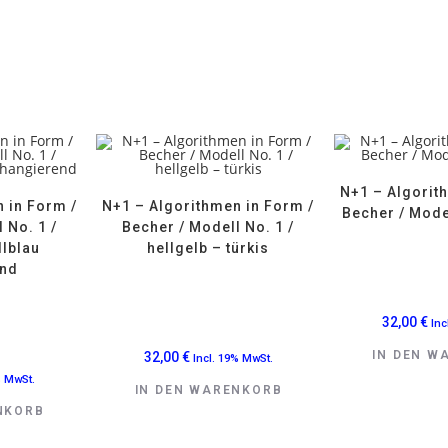
N+1 – Algorit
 in Form /
N+1 – Algorithmen in Form /
Becher / Model
 No. 1 /
Becher / Modell No. 1 /
llblau
hellgelb – türkis
end
32,00
€
Inc
IN DEN W
32,00
€
Incl. 19% MwSt.
% MwSt.
IN DEN WARENKORB
NKORB