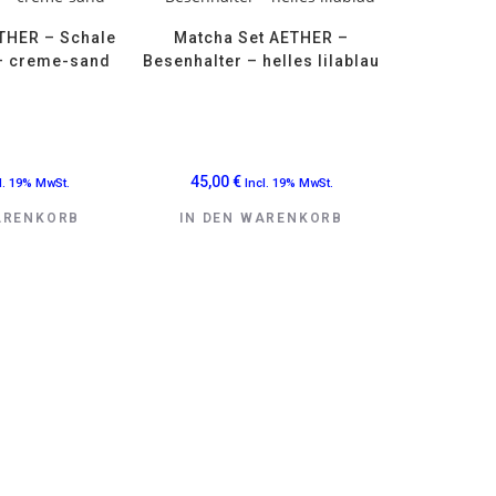
THER – Schale
Matcha Set AETHER –
– creme-sand
Besenhalter – helles lilablau
45,00
€
l. 19% MwSt.
Incl. 19% MwSt.
ARENKORB
IN DEN WARENKORB