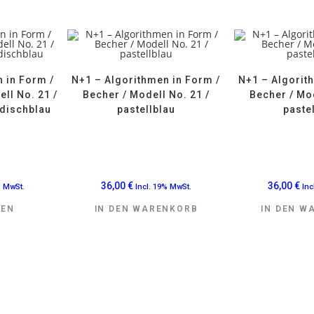
 in Form /
N+1 – Algorithmen in Form /
N+1 – Algorit
ll No. 21 /
Becher / Modell No. 21 /
Becher / Mod
dischblau
pastellblau
paste
36,00
€
36,00
€
% MwSt.
Incl. 19% MwSt.
Inc
SEN
IN DEN WARENKORB
IN DEN W