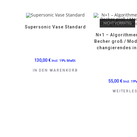
NICHT VORRÄTIG
Supersonic Vase Standard
N+1 – Algorithmen
Becher groß / Mode
changierendes in
130,00
€
Incl. 19% MwSt.
IN DEN WARENKORB
55,00
€
Incl. 19
WEITERLE