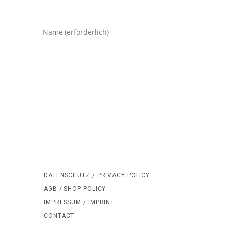
Gib
deinen
Namen
oder
Benutzernamen
zum
Kommentieren
ein
DATENSCHUTZ / PRIVACY POLICY
AGB / SHOP POLICY
IMPRESSUM / IMPRINT
CONTACT