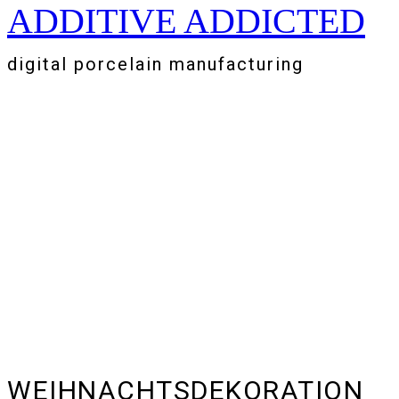
ADDITIVE ADDICTED
Zum
Inhalt
springen
digital porcelain manufacturing
WEIHNACHTSDEKORATION