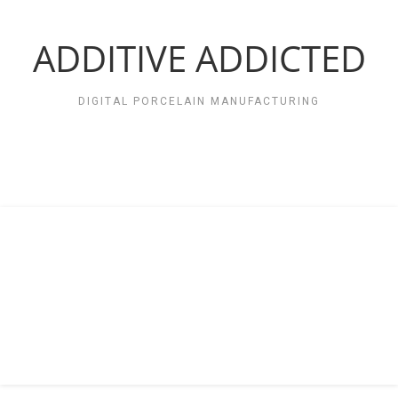
Zum
Inhalt
springen
ADDITIVE ADDICTED
DIGITAL PORCELAIN MANUFACTURING