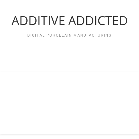
Zum
Inhalt
springen
ADDITIVE ADDICTED
DIGITAL PORCELAIN MANUFACTURING