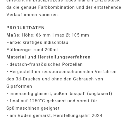
entsteht im Druckprozess jedes Mal ein Einzelstück,
da die genaue Farbkombination und der entstehende
Verlauf immer variieren.
PRODUKTDATEN
Maße
: Höhe: 66 mm | max Ø: 105 mm
Farbe
: kräftiges indischblau
Füllmenge
: rund 200ml
Material und Herstellungsverfahren
:
• deutsch-französisches Porzellan
• Hergestellt im ressourcenschonenden Verfahren
des 3d-Druckes und ohne den Gebrauch von
Gipsformen
• innenseitig glasiert, außen ‚bisquit‘ (unglasiert)
• final auf 1250°C gebrannt und somit für
Spülmaschinen geeignet
• am Boden gemarkt, Herstellungsjahr: 2024