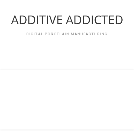
Zum
Inhalt
springen
ADDITIVE ADDICTED
DIGITAL PORCELAIN MANUFACTURING