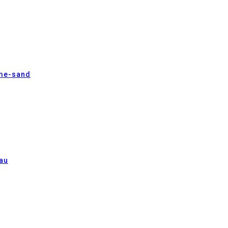
eme-sand
lau