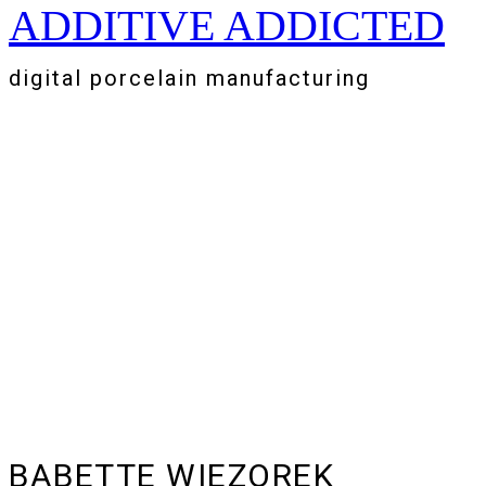
ADDITIVE ADDICTED
Zum
Inhalt
springen
digital porcelain manufacturing
BABETTE WIEZOREK